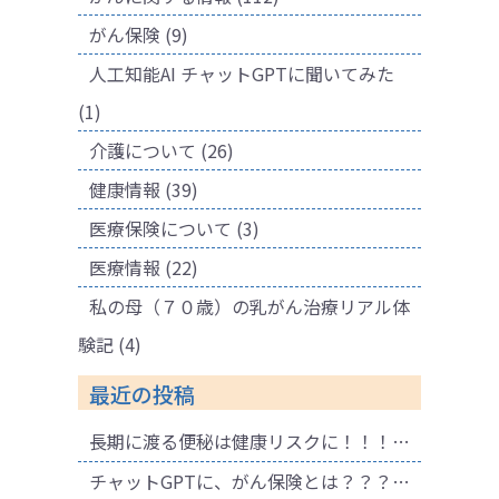
がん保険
(9)
人工知能AI チャットGPTに聞いてみた
(1)
介護について
(26)
健康情報
(39)
医療保険について
(3)
医療情報
(22)
私の母（７０歳）の乳がん治療リアル体
験記
(4)
最近の投稿
長期に渡る便秘は健康リスクに！！！ 腐敗物質が溜まり健康に悪影響も！肌荒れの原因にも！
チャットGPTに、がん保険とは？？？と聞いてみました。