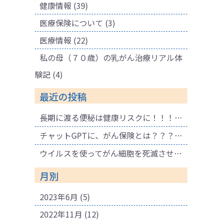
健康情報
(39)
医療保険について
(3)
医療情報
(22)
私の母（７０歳）の乳がん治療リアル体
験記
(4)
最近の投稿
長期に渡る便秘は健康リスクに！！！ 腐敗物質が溜まり健康に悪影響も！肌荒れの原因にも！
チャットGPTに、がん保険とは？？？と聞いてみました。
ウイルスを使ってがん細胞を死滅させる療法
月別
2023年6月
(5)
2022年11月
(12)