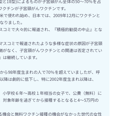
6型と18型)によるものが子宮頸がん全体の50～70％を占
るワクチンが子宮頸がんワクチンです。
欧米で使われ始め、日本では、2009年12月にワクチンと
となりました。
スコミで大々的に報道され、『積極的勧奨の中止』とな
マスコミで報道されたような多様な症状の原因が子宮頸
拠がなく、子宮頸がんワクチンとの関連は否定されてい
』は継続しています。
年から98年度生まれの人で70％を超えていましたが、呼
れ以降は劇的に低下し、特に2002年度生まれ以降は、
は、小学校６年～高校１年相当の女子で、公費（無料）に
、対象年齢を過ぎてから接種するとなると4～5万円の
る機会と無料ワクチン接種の機会がなかった世代の女性