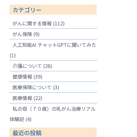
カテゴリー
がんに関する情報
(112)
がん保険
(9)
人工知能AI チャットGPTに聞いてみた
(1)
介護について
(26)
健康情報
(39)
医療保険について
(3)
医療情報
(22)
私の母（７０歳）の乳がん治療リアル
体験記
(4)
最近の投稿