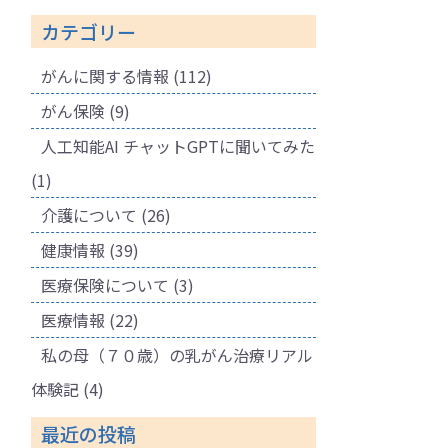
カテゴリー
がんに関する情報
(112)
がん保険
(9)
人工知能AI チャットGPTに聞いてみた
(1)
介護について
(26)
健康情報
(39)
医療保険について
(3)
医療情報
(22)
私の母（７０歳）の乳がん治療リアル
体験記
(4)
最近の投稿