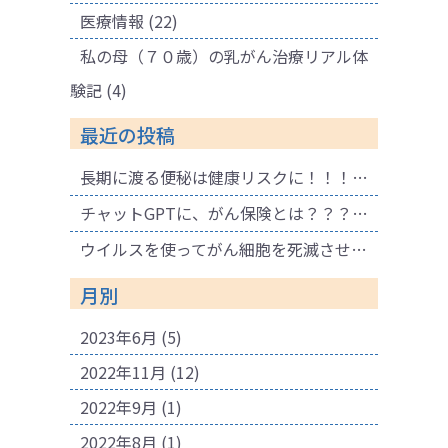
医療情報
(22)
私の母（７０歳）の乳がん治療リアル体
験記
(4)
最近の投稿
長期に渡る便秘は健康リスクに！！！ 腐敗物質が溜まり健康に悪影響も！肌荒れの原因にも！
チャットGPTに、がん保険とは？？？と聞いてみました。
ウイルスを使ってがん細胞を死滅させる療法
月別
2023年6月
(5)
2022年11月
(12)
2022年9月
(1)
2022年8月
(1)