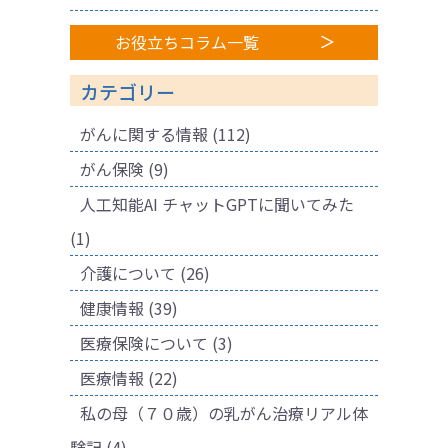
お役立ちコラム一覧
カテゴリー
がんに関する情報
(112)
がん保険
(9)
人工知能AI チャットGPTに聞いてみた
(1)
介護について
(26)
健康情報
(39)
医療保険について
(3)
医療情報
(22)
私の母（７０歳）の乳がん治療リアル体
験記
(4)