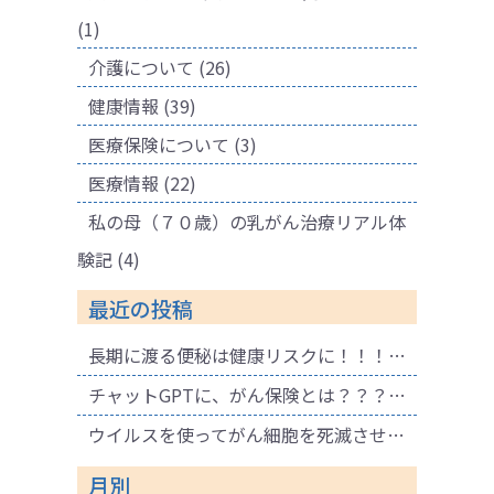
(1)
介護について
(26)
健康情報
(39)
医療保険について
(3)
医療情報
(22)
私の母（７０歳）の乳がん治療リアル体
験記
(4)
最近の投稿
長期に渡る便秘は健康リスクに！！！ 腐敗物質が溜まり健康に悪影響も！肌荒れの原因にも！
チャットGPTに、がん保険とは？？？と聞いてみました。
ウイルスを使ってがん細胞を死滅させる療法
月別