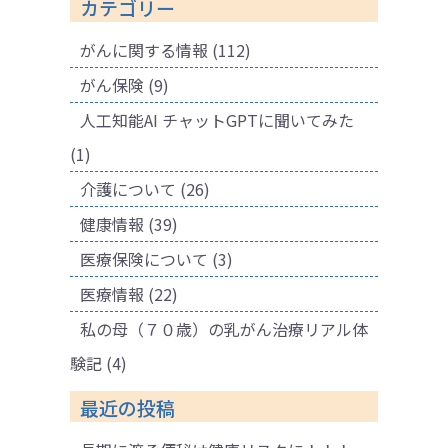
カテゴリー
がんに関する情報
(112)
がん保険
(9)
人工知能AI チャットGPTに聞いてみた
(1)
介護について
(26)
健康情報
(39)
医療保険について
(3)
医療情報
(22)
私の母（７０歳）の乳がん治療リアル体
験記
(4)
最近の投稿