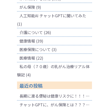
がん保険
(9)
人工知能AI チャットGPTに聞いてみた
(1)
介護について
(26)
健康情報
(39)
医療保険について
(3)
医療情報
(22)
私の母（７０歳）の乳がん治療リアル体
験記
(4)
最近の投稿
長期に渡る便秘は健康リスクに！！！ 腐敗物質が溜まり健康に悪影響も！肌荒れの原因にも！
チャットGPTに、がん保険とは？？？と聞いてみました。