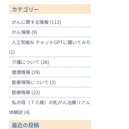
カテゴリー
がんに関する情報
(112)
がん保険
(9)
人工知能AI チャットGPTに聞いてみた
(1)
介護について
(26)
健康情報
(39)
医療保険について
(3)
医療情報
(22)
私の母（７０歳）の乳がん治療リアル
体験記
(4)
最近の投稿