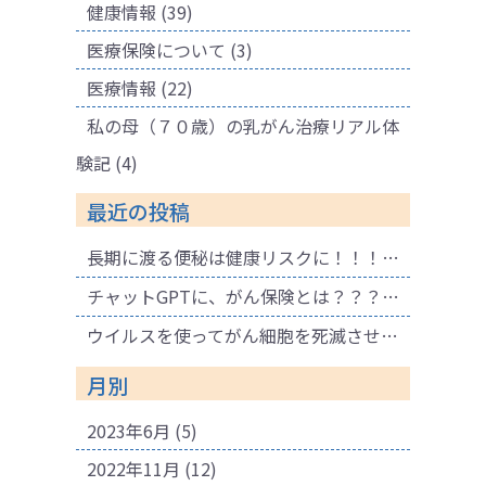
健康情報
(39)
医療保険について
(3)
医療情報
(22)
私の母（７０歳）の乳がん治療リアル体
験記
(4)
最近の投稿
長期に渡る便秘は健康リスクに！！！ 腐敗物質が溜まり健康に悪影響も！肌荒れの原因にも！
チャットGPTに、がん保険とは？？？と聞いてみました。
ウイルスを使ってがん細胞を死滅させる療法
月別
2023年6月
(5)
2022年11月
(12)